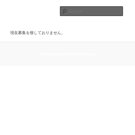
Skip
Main
to
menu
Searc
primary
content
株式会社Shichijo
現在募集を致しておりません。
Proudly powered by WordPress